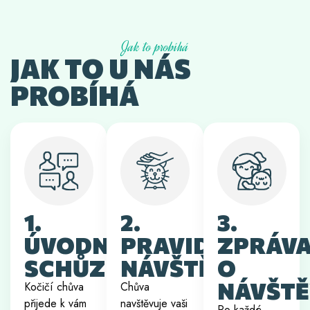
Jak to probíhá
JAK TO U NÁS
PROBÍHÁ
1.
2.
3.
ÚVODNÍ
PRAVIDELNÉ
ZPRÁV
SCHŮZKA
NÁVŠTĚVY
O
NÁVŠTĚ
Kočičí chůva
Chůva
přijede k vám
navštěvuje vaši
Po každé