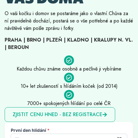
O vaši kočku i domov se postaráme jako o vlastní.Chůva za
ní pravidelně dochází, postará se o vše potřebné a po každé
návštěvě vám pošle zprávu i fotky.
PRAHA | BRNO | PLZEŇ | KLADNO | KRALUPY N. VL.
| BEROUN
Každou chůvu známe osobně a pečlivě ji vybíráme
10+ let zkušeností s hlídáním koček (od 2014)
7000+ spokojených hlídání po celé ČR
ZJISTIT CENU HNED - BEZ REGISTRACE
První den hlídání
*