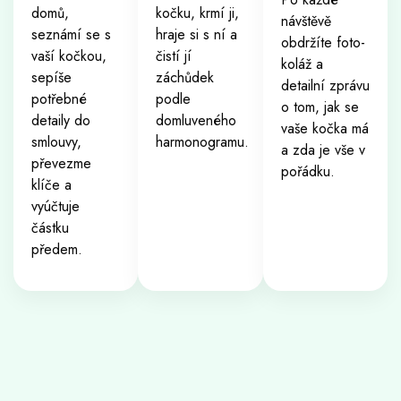
domů,
kočku, krmí ji,
návštěvě
seznámí se s
hraje si s ní a
obdržíte foto-
vaší kočkou,
čistí jí
koláž a
sepíše
záchůdek
detailní zprávu
potřebné
podle
o tom, jak se
detaily do
domluveného
vaše kočka má
smlouvy,
harmonogramu.
a zda je vše v
převezme
pořádku.
klíče a
vyúčtuje
částku
předem.