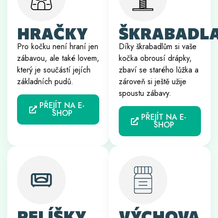
HRAČKY
ŠKRABADL
Pro kočku není hraní jen
Díky škrabadlům si vaše
zábavou, ale také lovem,
kočka obrousí drápky,
který je součástí jejích
zbaví se starého lůžka a
základních pudů.
zároveň si ještě užije
spoustu zábavy.
PŘEJÍT NA E-
SHOP
PŘEJÍT NA E-
SHOP
PELÍŠKY
VÝCHOVA