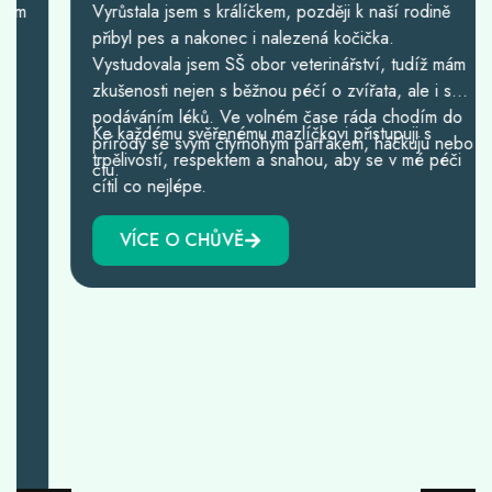
Vyrůstala jsem s králíčkem, později k naší rodině
přibyl pes a nakonec i nalezená kočička.
Vystudovala jsem SŠ obor veterinářství, tudíž mám
zkušenosti nejen s běžnou péčí o zvířata, ale i s
podáváním léků. Ve volném čase ráda chodím do
Ke každému svěřenému mazlíčkovi přistupuji s
přírody se svým čtyřnohým parťákem, háčkuju nebo
trpělivostí, respektem a snahou, aby se v mé péči
čtu.
cítil co nejlépe.
VÍCE O CHŮVĚ