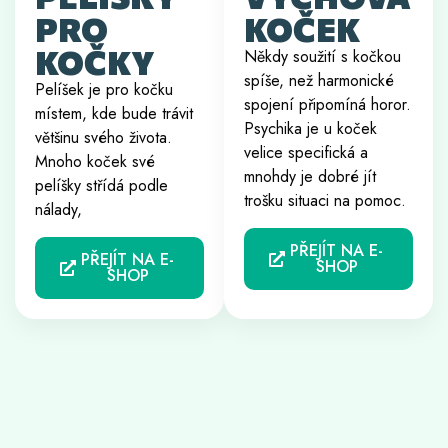
PRO
KOČEK
KOČKY
Někdy soužití s kočkou
spíše, než harmonické
Pelíšek je pro kočku
spojení připomíná horor.
místem, kde bude trávit
Psychika je u koček
většinu svého života.
velice specifická a
Mnoho koček své
mnohdy je dobré jít
pelíšky střídá podle
trošku situaci na pomoc.
nálady,
PŘEJÍT NA E-
PŘEJÍT NA E-
SHOP
SHOP