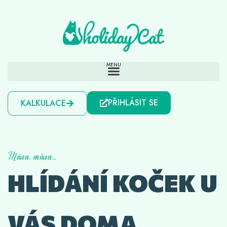
PŘIHLÁSIT SE
KALKULACE
Mňau, mňau...
HLÍDÁNÍ KOČEK U
VÁS DOMA