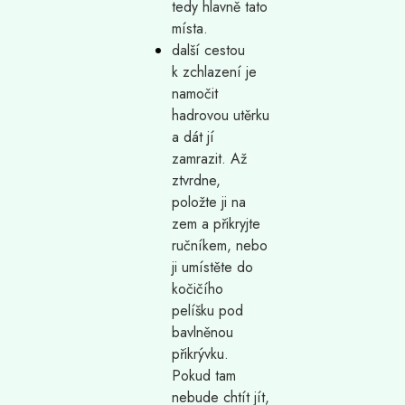
tedy hlavně tato
místa.
další cestou
k zchlazení je
namočit
hadrovou utěrku
a dát jí
zamrazit. Až
ztvrdne,
položte ji na
zem a přikryjte
ručníkem, nebo
ji umístěte do
kočičího
pelíšku pod
bavlněnou
přikrývku.
Pokud tam
nebude chtít jít,