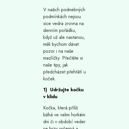
V našich podnebných
podmínkách nejsou
sice vedra zrovna na
denním pořádku,
když už ale nastanou,
měli bychom dávat
pozor i na naše
mazlíčky. Přečtěte si
naše tipy, jak
předcházet přehřátí u
koček.
1) Udržujte kočku
v klidu
Kočka, která příliš
běhá ve velmi horkém
dni či v období veder
se brzy vyčerpá a