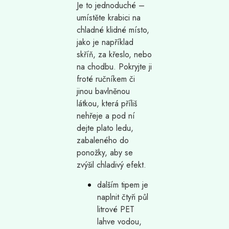
Je to jednoduché –
umístěte krabici na
chladné klidné místo,
jako je například
skříň, za křeslo, nebo
na chodbu. Pokryjte ji
froté ručníkem či
jinou bavlněnou
látkou, která příliš
nehřeje a pod ní
dejte plato ledu,
zabaleného do
ponožky, aby se
zvýšil chladivý efekt.
dalším tipem je
naplnit čtyři půl
litrové PET
lahve vodou,