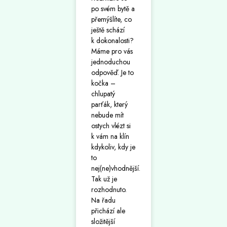
po svém bytě a
přemýšlíte, co
ještě schází
k dokonalosti?
Máme pro vás
jednoduchou
odpověď. Je to
kočka –
chlupatý
parťák, který
nebude mít
ostych vlézt si
k vám na klín
kdykoliv, kdy je
to
nej(ne)vhodnější.
Tak už je
rozhodnuto.
Na řadu
přichází ale
složitější