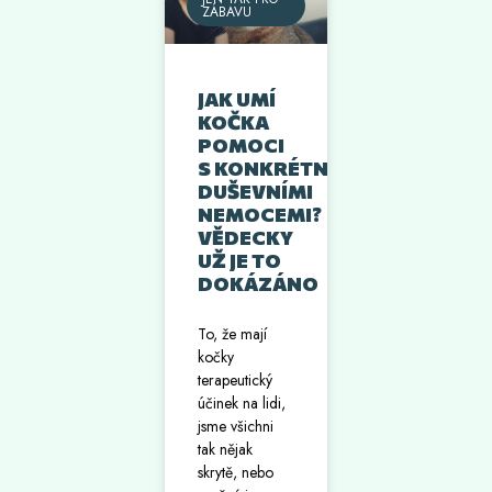
ZÁBAVU
JAK UMÍ
KOČKA
POMOCI
S KONKRÉTNÍMI
DUŠEVNÍMI
NEMOCEMI?
VĚDECKY
UŽ JE TO
DOKÁZÁNO
To, že mají
kočky
terapeutický
účinek na lidi,
jsme všichni
tak nějak
skrytě, nebo