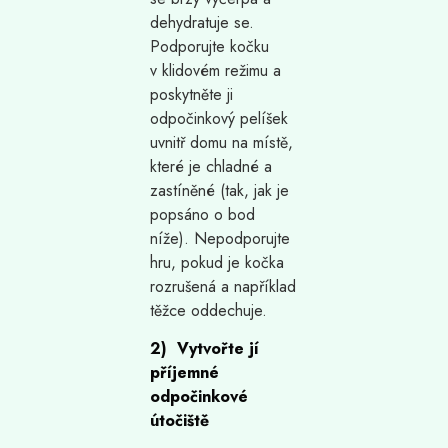
dehydratuje se.
Podporujte kočku
v klidovém režimu a
poskytněte ji
odpočinkový pelíšek
uvnitř domu na místě,
které je chladné a
zastíněné (tak, jak je
popsáno o bod
níže). Nepodporujte
hru, pokud je kočka
rozrušená a například
těžce oddechuje.
2) Vytvořte jí
příjemné
odpočinkové
útočiště