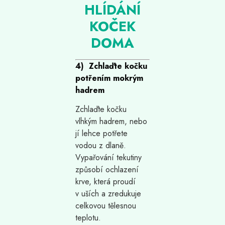
HLÍDÁNÍ
KOČEK
DOMA
4) Zchlaďte kočku
potřením mokrým
hadrem
Zchlaďte kočku
vlhkým hadrem, nebo
jí lehce potřete
vodou z dlaně.
Vypařování tekutiny
způsobí ochlazení
krve, která proudí
v uších a zredukuje
celkovou tělesnou
teplotu.