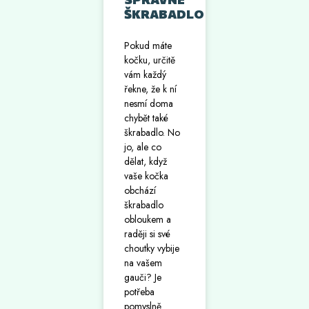
ŠKRABADLO
Pokud máte
kočku, určitě
vám každý
řekne, že k ní
nesmí doma
chybět také
škrabadlo. No
jo, ale co
dělat, když
vaše kočka
obchází
škrabadlo
obloukem a
raději si své
choutky vybije
na vašem
gauči? Je
potřeba
pomyslně