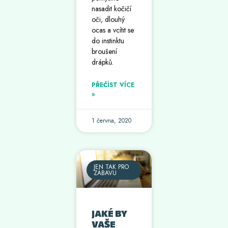
nasadit kočičí
oči, dlouhý
ocas a vcítit se
do instinktu
broušení
drápků.
PŘEČÍST VÍCE
»
1 června, 2020
JEN TAK PRO
ZÁBAVU
JAKÉ BY
VAŠE