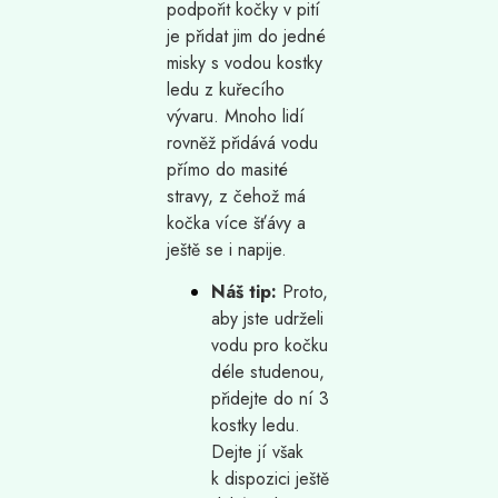
podpořit kočky v pití
je přidat jim do jedné
misky s vodou kostky
ledu z kuřecího
vývaru. Mnoho lidí
rovněž přidává vodu
přímo do masité
stravy, z čehož má
kočka více šťávy a
ještě se i napije.
Náš tip:
Proto,
aby jste udrželi
vodu pro kočku
déle studenou,
přidejte do ní 3
kostky ledu.
Dejte jí však
k dispozici ještě