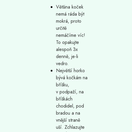
Většina koček
nemá ráda být
mokrá, proto
určitě
nemáčíme víc!
To opakujte
alespoň 3x
denně, je-li
vedro.
Největší horko
bývá kočkám na
bříšku,
v podpaží, na
bříškách
chodidel, pod
bradou a na
vnější straně
uší. Zchlazujte