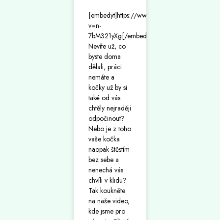
[embedyt]https://www.youtube.com/watch?
v=n-
7bM321yXg[/embedyt]
Nevíte už, co
byste doma
dělali, práci
nemáte a
kočky už by si
také od vás
chtěly nejraději
odpočinout?
Nebo je z toho
vaše kočka
naopak štěstím
bez sebe a
nenechá vás
chvíli v klidu?
Tak koukněte
na naše video,
kde jsme pro