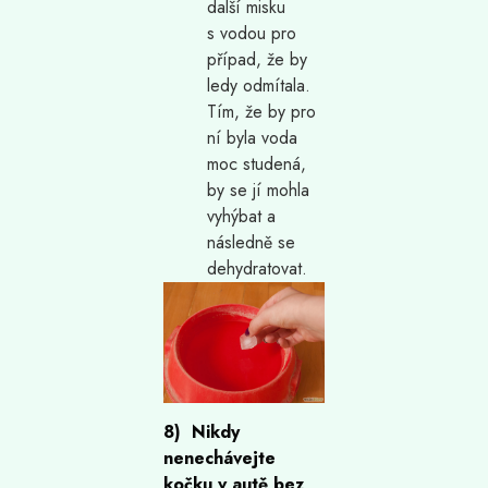
další misku
s vodou pro
případ, že by
ledy odmítala.
Tím, že by pro
ní byla voda
moc studená,
by se jí mohla
vyhýbat a
následně se
dehydratovat.
8) Nikdy
nenechávejte
kočku v autě bez