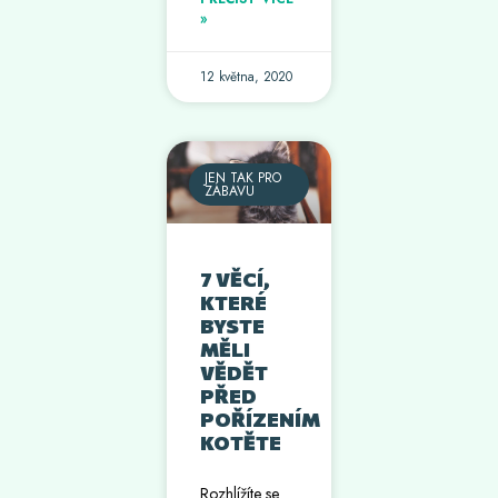
»
12 května, 2020
JEN TAK PRO
ZÁBAVU
7 VĚCÍ,
KTERÉ
BYSTE
MĚLI
VĚDĚT
PŘED
POŘÍZENÍM
KOTĚTE
Rozhlížíte se