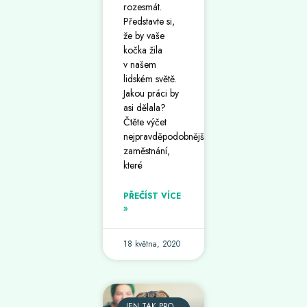
rozesmát.
Představte si,
že by vaše
kočka žila
v našem
lidském světě.
Jakou práci by
asi dělala?
Čtěte výčet
nejpravděpodobnějších
zaměstnání,
které
PŘEČÍST VÍCE
»
18 května, 2020
JEN TAK PRO