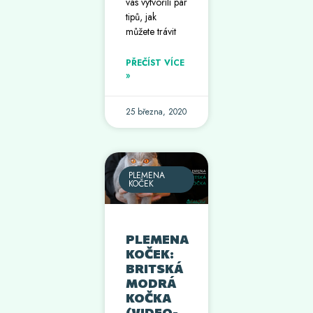
vás vytvořili pár
tipů, jak
můžete trávit
PŘEČÍST VÍCE
»
25 března, 2020
PLEMENA
KOČEK
PLEMENA
KOČEK:
BRITSKÁ
MODRÁ
KOČKA
(VIDEO-