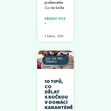
problematika.
Co vše kočka
PŘEČÍST VÍCE
»
5 května, 2020
JEN TAK PRO
ZÁBAVU
10 TIPŮ,
CO
DĚLAT
S KOČKOU
V DOMÁCÍ
KARANTÉNĚ