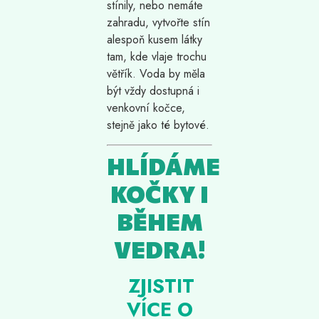
stínily, nebo nemáte
zahradu, vytvořte stín
alespoň kusem látky
tam, kde vlaje trochu
větřík. Voda by měla
být vždy dostupná i
venkovní kočce,
stejně jako té bytové.
HLÍDÁME
KOČKY I
BĚHEM
VEDRA!
ZJISTIT
VÍCE O