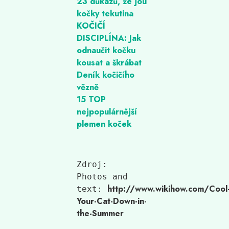
23 důkazů, že jou
kočky tekutina
KOČIČÍ
DISCIPLÍNA: Jak
odnaučit kočku
kousat a škrábat
Deník kočičího
vězně
15 TOP
nejpopulárnější
plemen koček
Zdroj:

Photos and 
http://www.wikihow.com/Cool
text:
Your-Cat-Down-in-
the-Summer