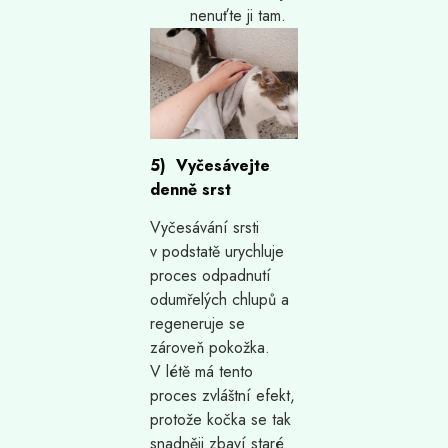
nenuťte ji tam.
5) Vyčesávejte
denně srst
Vyčesávání srsti
v podstatě urychluje
proces odpadnutí
odumřelých chlupů a
regeneruje se
zároveň pokožka.
V létě má tento
proces zvláštní efekt,
protože kočka se tak
snadněji zbaví staré