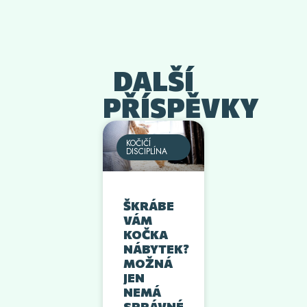
DALŠÍ
PŘÍSPĚVKY
KOČIČÍ
DISCIPLÍNA
ŠKRÁBE
VÁM
KOČKA
NÁBYTEK?
MOŽNÁ
JEN
NEMÁ
SPRÁVNÉ