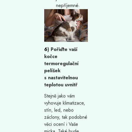
nepříjemné.
6
) Pořiďte vaší
kočce
termoregulační
pelíšek
s nastavitelnou
teplotou uvnitř
Stejně jako vám
vyhovuje klimatizace,
stín, led, nebo
záclony, tak podobné
věci ocení i Vaše
micka. Také bude