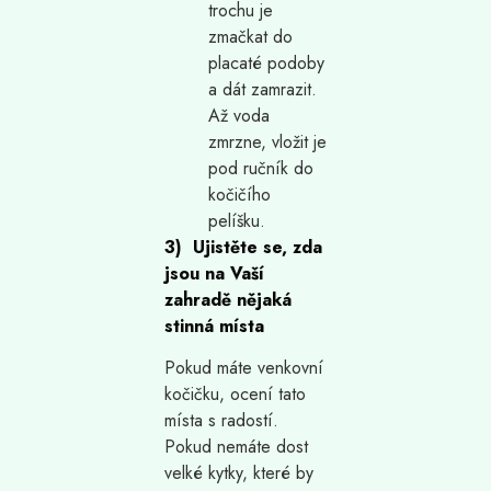
trochu je
zmačkat do
placaté podoby
a dát zamrazit.
Až voda
zmrzne, vložit je
pod ručník do
kočičího
pelíšku.
3) Ujistěte se, zda
jsou na Vaší
zahradě nějaká
stinná místa
Pokud máte venkovní
kočičku, ocení tato
místa s radostí.
Pokud nemáte dost
velké kytky, které by