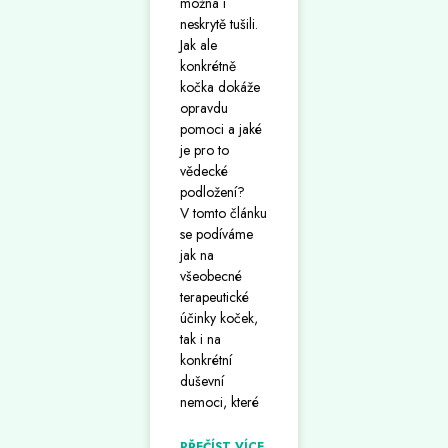
možná i
neskrytě tušili.
Jak ale
konkrétně
kočka dokáže
opravdu
pomoci a jaké
je pro to
vědecké
podložení?
V tomto článku
se podíváme
jak na
všeobecné
terapeutické
účinky koček,
tak i na
konkrétní
duševní
nemoci, které
PŘEČÍST VÍCE