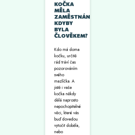
KOČKA
MĚLA
ZAMĚSTNÁNÍ,
KDYBY
BYLA
ČLOVĚKEM?
Kdo má doma
kočku, určitě
rád tráví čas
pozorováním
svého
mazlíčka. A
jistě i vaše
kočka někdy
dělá naprosto
nepochopitelné
věci, které vás
buď dovedou
vytočit doběla,
nebo