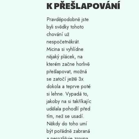
K PŘEŠLAPOVÁNÍ
Pravděpodobně jste
byli svědky tohoto
chování už
nespočetněkrát.
Micina si vyhlídne
nějaký plácek, na
kterém začne horlivě
přešlapovat, možná
se zatočí ještě 3x
dokola a teprve poté
si lehne. Vypadá to,
jakoby na si takříkajíc
udělala pohodlí před
tím, než se usadí.
Někdy do toho umí
být pořádně zabraná
a nerozlišuje zrovna