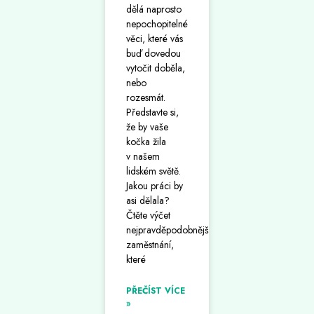
dělá naprosto
nepochopitelné
věci, které vás
buď dovedou
vytočit doběla,
nebo
rozesmát.
Představte si,
že by vaše
kočka žila
v našem
lidském světě.
Jakou práci by
asi dělala?
Čtěte výčet
nejpravděpodobnějších
zaměstnání,
které
PŘEČÍST VÍCE
»