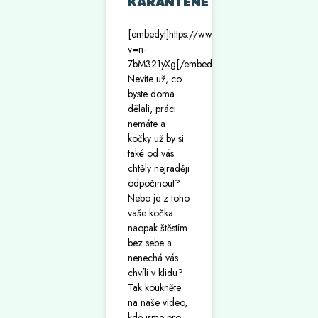
KARANTÉNĚ
[embedyt]https://www.youtube.com/watch?
v=n-
7bM321yXg[/embedyt]
Nevíte už, co
byste doma
dělali, práci
nemáte a
kočky už by si
také od vás
chtěly nejraději
odpočinout?
Nebo je z toho
vaše kočka
naopak štěstím
bez sebe a
nenechá vás
chvíli v klidu?
Tak koukněte
na naše video,
kde jsme pro