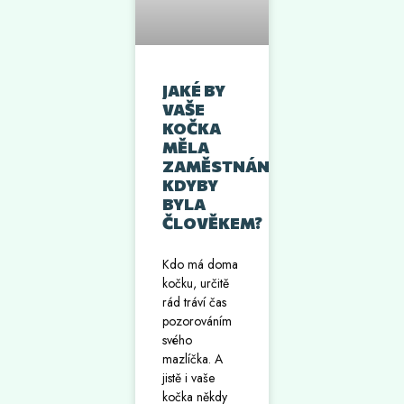
JAKÉ BY
VAŠE
KOČKA
MĚLA
ZAMĚSTNÁNÍ,
KDYBY
BYLA
ČLOVĚKEM?
Kdo má doma
kočku, určitě
rád tráví čas
pozorováním
svého
mazlíčka. A
jistě i vaše
kočka někdy