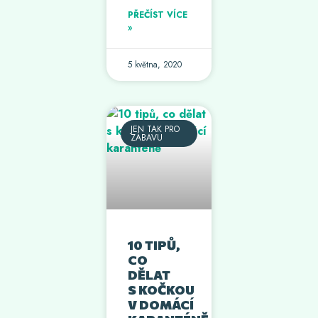
PŘEČÍST VÍCE
»
5 května, 2020
JEN TAK PRO
ZÁBAVU
10 TIPŮ,
CO
DĚLAT
S KOČKOU
V DOMÁCÍ