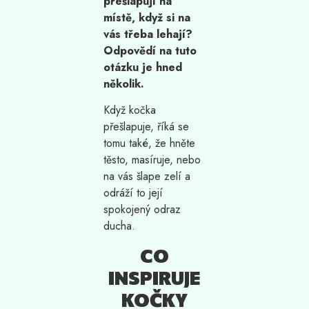
přešlapují na
místě, když si na
vás třeba lehají?
Odpovědí na tuto
otázku je hned
několik.
Když kočka
přešlapuje, říká se
tomu také, že hněte
těsto, masíruje, nebo
na vás šlape zelí a
odráží to její
spokojený odraz
ducha.
CO
INSPIRUJE
KOČKY