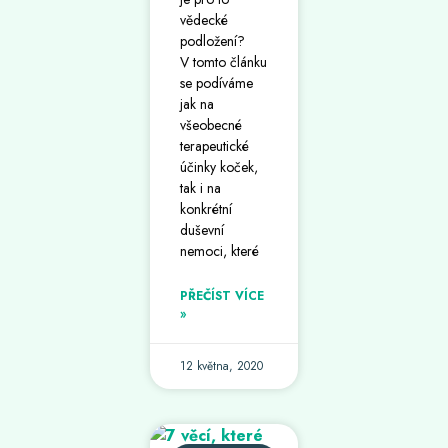
vědecké
podložení?
V tomto článku
se podíváme
jak na
všeobecné
terapeutické
účinky koček,
tak i na
konkrétní
duševní
nemoci, které
PŘEČÍST VÍCE
»
12 května, 2020