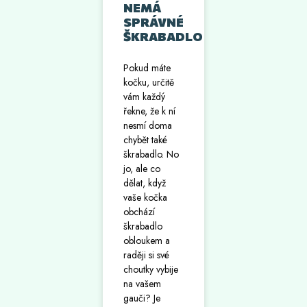
NEMÁ
SPRÁVNÉ
ŠKRABADLO
Pokud máte
kočku, určitě
vám každý
řekne, že k ní
nesmí doma
chybět také
škrabadlo. No
jo, ale co
dělat, když
vaše kočka
obchází
škrabadlo
obloukem a
raději si své
choutky vybije
na vašem
gauči? Je