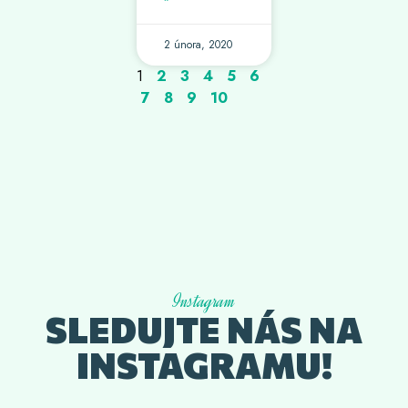
2 února, 2020
1
2
3
4
5
6
7
8
9
10
Instagram
SLEDUJTE NÁS NA
INSTAGRAMU!