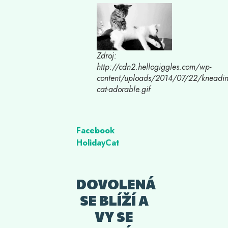
Zdroj:
http://cdn2.hellogiggles.com/wp-
content/uploads/2014/07/22/kneadin
cat-adorable.gif
Facebook
HolidayCat
DOVOLENÁ
SE BLÍŽÍ A
VY SE