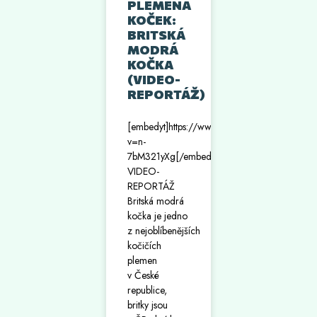
PLEMENA
KOČEK:
BRITSKÁ
MODRÁ
KOČKA
(VIDEO-
REPORTÁŽ)
[embedyt]https://www.youtube.com/watch?
v=n-
7bM321yXg[/embedyt]
VIDEO-
REPORTÁŽ
Britská modrá
kočka je jedno
z nejoblíbenějších
kočičích
plemen
v České
republice,
britky jsou