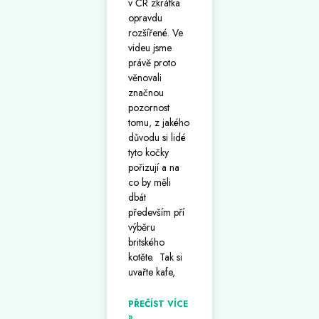
v ČR zkrátka
opravdu
rozšířené. Ve
videu jsme
právě proto
věnovali
značnou
pozornost
tomu, z jakého
důvodu si lidé
tyto kočky
pořizují a na
co by měli
dbát
především pří
výběru
britského
kotěte. Tak si
uvařte kafe,
PŘEČÍST VÍCE
»