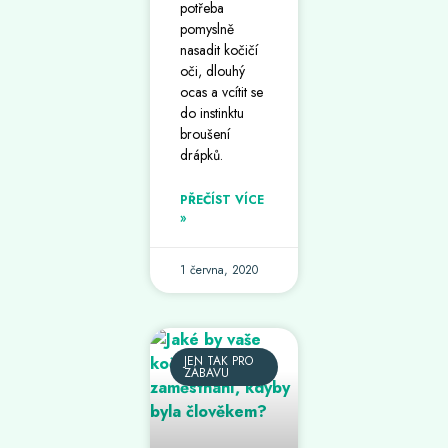
potřeba
pomyslně
nasadit kočičí
oči, dlouhý
ocas a vcítit se
do instinktu
broušení
drápků.
PŘEČÍST VÍCE
»
1 června, 2020
JEN TAK PRO
ZÁBAVU