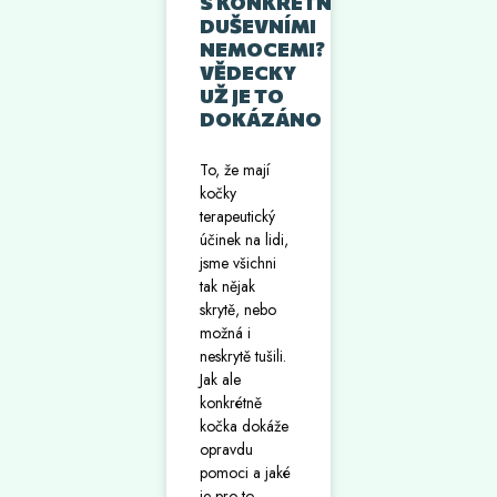
S KONKRÉTNÍMI
DUŠEVNÍMI
NEMOCEMI?
VĚDECKY
UŽ JE TO
DOKÁZÁNO
To, že mají
kočky
terapeutický
účinek na lidi,
jsme všichni
tak nějak
skrytě, nebo
možná i
neskrytě tušili.
Jak ale
konkrétně
kočka dokáže
opravdu
pomoci a jaké
je pro to