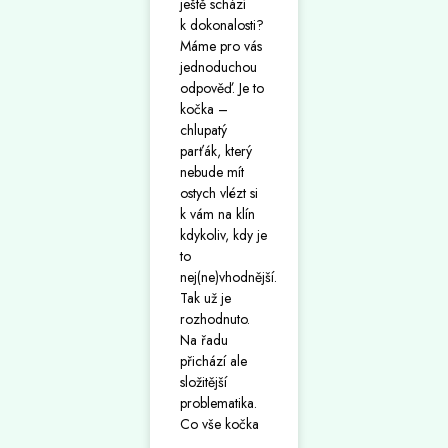
ještě schází
k dokonalosti?
Máme pro vás
jednoduchou
odpověď. Je to
kočka –
chlupatý
parťák, který
nebude mít
ostych vlézt si
k vám na klín
kdykoliv, kdy je
to
nej(ne)vhodnější.
Tak už je
rozhodnuto.
Na řadu
přichází ale
složitější
problematika.
Co vše kočka