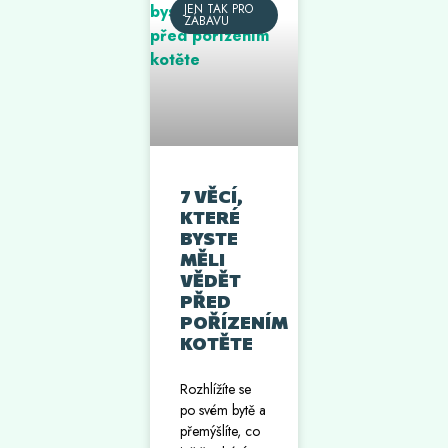
JEN TAK PRO
ZÁBAVU
7 VĚCÍ,
KTERÉ
BYSTE
MĚLI
VĚDĚT
PŘED
POŘÍZENÍM
KOTĚTE
Rozhlížíte se
po svém bytě a
přemýšlíte, co