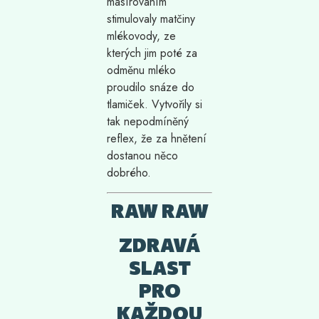
masírováním
stimulovaly matčiny
mlékovody, ze
kterých jim poté za
odměnu mléko
proudilo snáze do
tlamiček. Vytvořily si
tak nepodmíněný
reflex, že za hnětení
dostanou něco
dobrého.
RAW RAW
ZDRAVÁ
SLAST
PRO
KAŽDOU