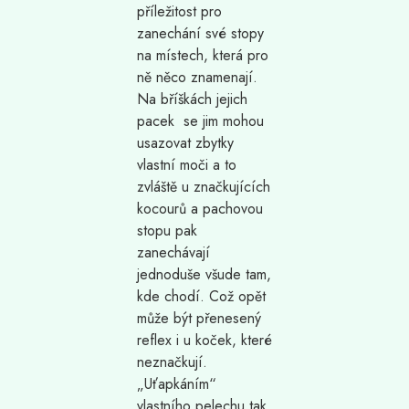
příležitost pro
zanechání své stopy
na místech, která pro
ně něco znamenají.
Na bříškách jejich
pacek se jim mohou
usazovat zbytky
vlastní moči a to
zvláště u značkujících
kocourů a pachovou
stopu pak
zanechávají
jednoduše všude tam,
kde chodí. Což opět
může být přenesený
reflex i u koček, které
neznačkují.
„Uťapkáním“
vlastního pelechu tak