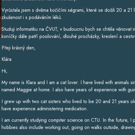
volném čase ráda chodím do přírody se svým čtyřnohým parťákem
Ke každému svěřenému mazlíčkovi přistupuji s trpělivostí, respekt
nejlépe.
VÍCE O CHŮVĚ