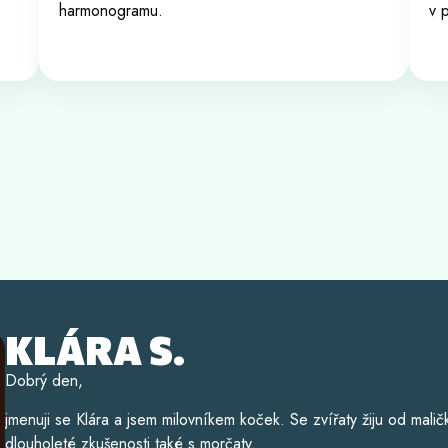
harmonogramu.
v 
LUCIE S.
Dobrý den, jmenuji se Lucie a zvířata jsou součástí mého života u
Vyrůstala jsem s králíčkem, později k naší rodině přibyl pes a na
SŠ obor veterinářství, tudíž mám zkušenosti nejen s běžnou péčí 