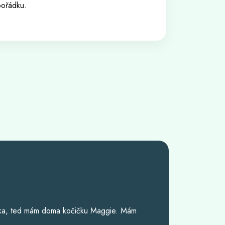
pořádku.
ž od dětství.
konec i nalezená kočička. Vystudovala jsem
o zvířata, ale i s podáváním léků. Ve