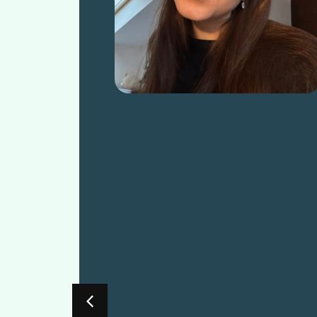
mám
so
My