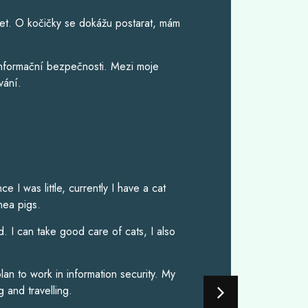
, háčkuju nebo čtu.
em a snahou, aby se v mé péči cítil co