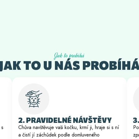
Jak to probíhá
JAK TO U NÁS PROBÍH
2. PRAVIDELNÉ NÁVŠTĚVY
3
 s
Chůva navštěvuje vaši kočku, krmí ji, hraje si s ní
Po
a čistí jí záchůdek podle domluveného
zp