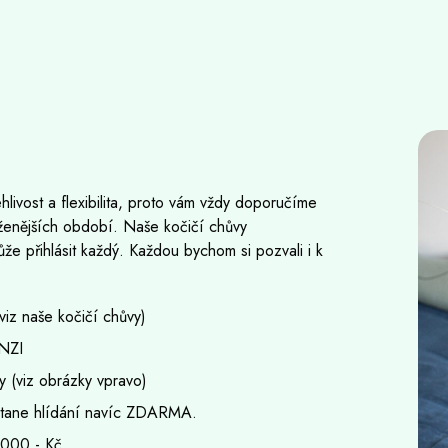
livost a flexibilita, proto vám vždy doporučíme
ytíženějších období. Naše kočičí chůvy
e přihlásit každý. Každou bychom si pozvali i k
viz naše kočičí chůvy)
ENZI
y (viz obrázky vpravo)
ostane hlídání navíc ZDARMA.
 000,- Kč.