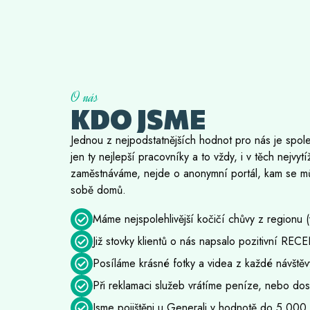
O nás
KDO JSME
Jednou z nejpodstatnějších hodnot pro nás je spoleh
jen ty nejlepší pracovníky a to vždy, i v těch nejv
zaměstnáváme, nejde o anonymní portál, kam se můž
sobě domů.
Máme nejspolehlivější kočičí chůvy z regionu (
Již stovky klientů o nás napsalo pozitivní REC
Posíláme krásné fotky a videa z každé návštěv
Při reklamaci služeb vrátíme peníze, nebo d
Jsme pojištěni u Generali v hodnotě do 5 000