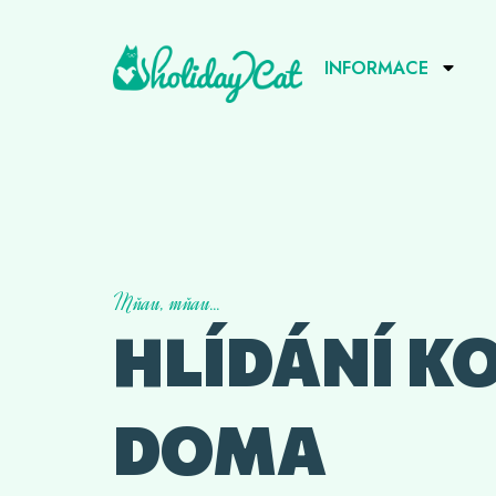
INFORMACE
Mňau, mňau...
HLÍDÁNÍ K
DOMA