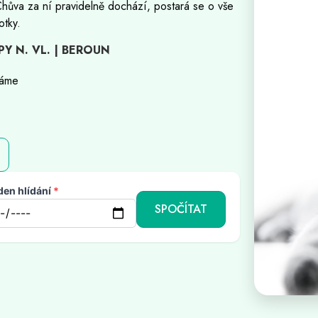
Chůva za ní pravidelně dochází, postará se o vše
otky.
PY N. VL. | BEROUN
ráme
)
den hlídání
*
SPOČÍTAT