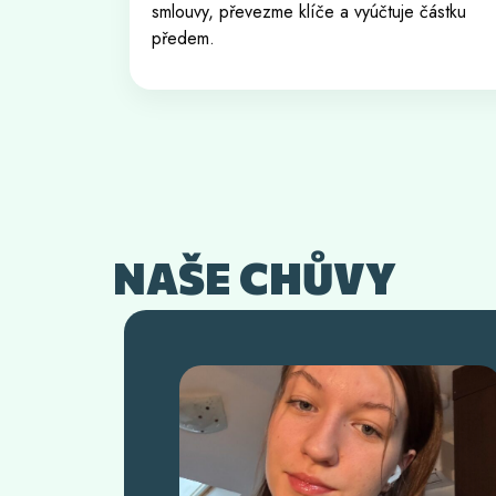
smlouvy, převezme klíče a vyúčtuje částku
předem.
NAŠE CHŮVY
. Mám